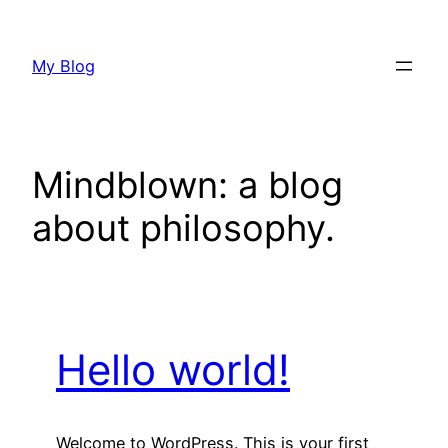
Saltar
al
My Blog
contenido
Mindblown: a blog
about philosophy.
Hello world!
Welcome to WordPress. This is your first